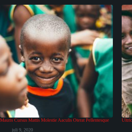
Mauris Cursus Mattis Molestie Aaculis Oterat Pellentesque
Ultri
juli 9, 2020