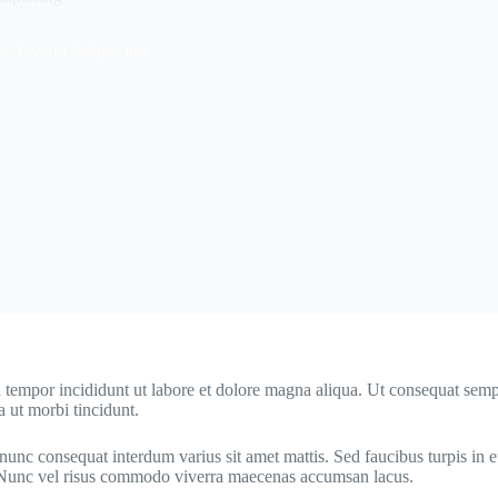
s Viverra Adipiscing
 tempor incididunt ut labore et dolore magna aliqua. Ut consequat semper
a ut morbi tincidunt.
nunc consequat interdum varius sit amet mattis. Sed faucibus turpis in 
s. Nunc vel risus commodo viverra maecenas accumsan lacus.