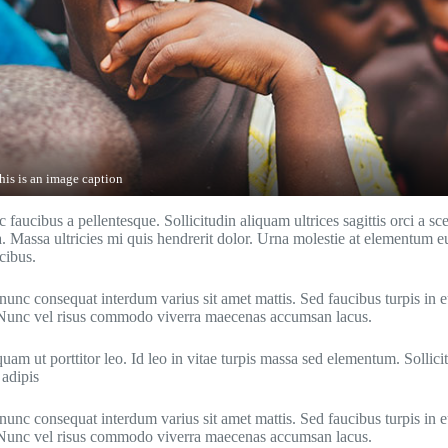
his is an image caption
faucibus a pellentesque. Sollicitudin aliquam ultrices sagittis orci a s
a. Massa ultricies mi quis hendrerit dolor. Urna molestie at elementum eu
ucibus.
nunc consequat interdum varius sit amet mattis. Sed faucibus turpis in 
s. Nunc vel risus commodo viverra maecenas accumsan lacus.
am ut porttitor leo. Id leo in vitae turpis massa sed elementum. Sollic
 adipis
nunc consequat interdum varius sit amet mattis. Sed faucibus turpis in 
s. Nunc vel risus commodo viverra maecenas accumsan lacus.